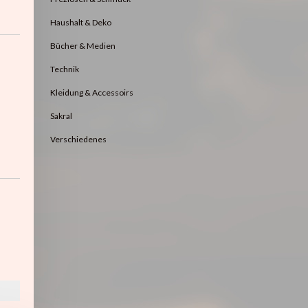
Haushalt & Deko
Bücher & Medien
Technik
Kleidung & Accessoirs
Sakral
Verschiedenes